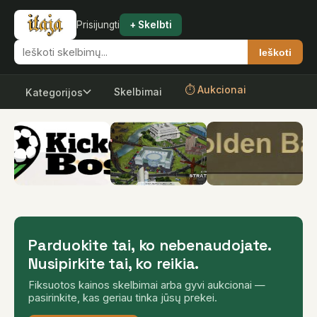
Prisijungti
+ Skelbti
Ieškoti
⏱ Aukcionai
Skelbimai
Kategorijos
Parduokite tai, ko nebenaudojate.
Nusipirkite tai, ko reikia.
Fiksuotos kainos skelbimai arba gyvi aukcionai —
pasirinkite, kas geriau tinka jūsų prekei.